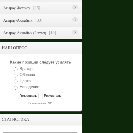
Атырау-Жетысу
[15]
Атырау-Акжайык
[33]
Атырау-Акжайык (2 этап)
[10]
НАШ ОПРОС
Какие позиции следует усилять
Вратарь
Оборона
Центр
Нападение
Всего ответов:
331
СТАТИСТИКА