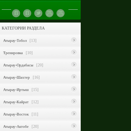
КАТЕГОРИИ РАЗДЕЛА
Атырау-Тобол
[13]
Тренировка
[10]
Атырау-Ордабасы
[20]
Атырау-Шахтер
[16]
Атырау-Иртыш
[15]
Атырау-Кайрат
[12]
Атырау-Восток
[11]
Атырау-Актобе
[20]