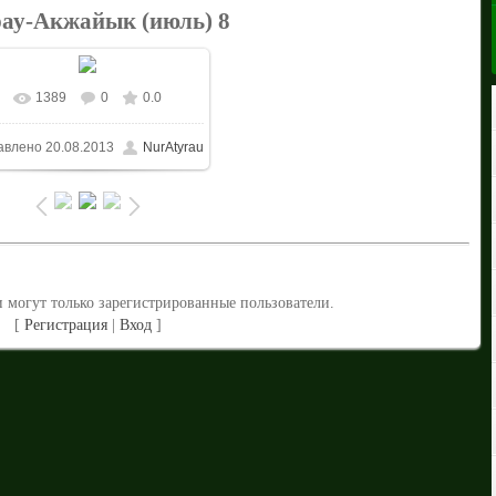
ау-Акжайык (июль) 8
1389
0
0.0
В реальном размере
авлено
20.08.2013
NurAtyrau
1024x683
/ 375.2Kb
 могут только зарегистрированные пользователи.
[
Регистрация
|
Вход
]