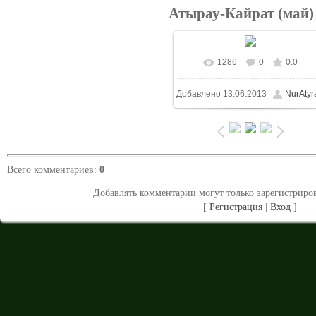
Атырау-Кайрат (май)
1286
0
0.0
В реальном размере
Добавлено
13.06.2013
NurAtyr
1024x683
/ 110.7Kb
Всего комментариев
:
0
Добавлять комментарии могут только зарегистриро
[
Регистрация
|
Вход
]