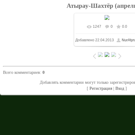
Атырау-Шахтёр (апрель
1247
0
0.0
В реальном размере
Добавлено
22.04.2013
NurAtyr
1024x683
/ 308.0Kb
Всего комментариев
:
0
Добавлять комментарии могут только зарегистриро
[
Регистрация
|
Вход
]