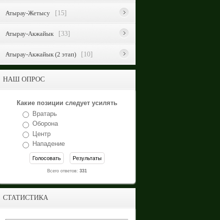
Атырау-Жетысу
[15]
Атырау-Акжайык
[33]
Атырау-Акжайык (2 этап)
[10]
НАШ ОПРОС
Какие позиции следует усилять
Вратарь
Оборона
Центр
Нападение
Всего ответов:
331
СТАТИСТИКА