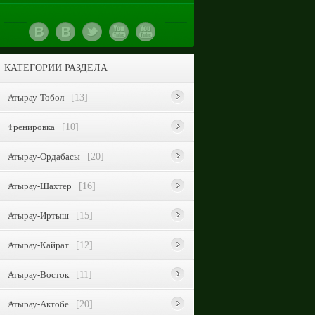
КАТЕГОРИИ РАЗДЕЛА
Атырау-Тобол
[13]
Тренировка
[10]
Атырау-Ордабасы
[20]
Атырау-Шахтер
[16]
Атырау-Иртыш
[15]
Атырау-Кайрат
[12]
Атырау-Восток
[11]
Атырау-Актобе
[20]