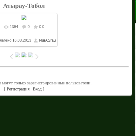
Атырау-Тобол
1394
0
0.0
В реальном размере
авлено
16.03.2013
NurAtyrau
1500x1000
/ 449.6Kb
 могут только зарегистрированные пользователи.
[
Регистрация
|
Вход
]