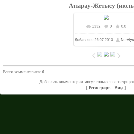
Атырау-Жетысу (июль)
1332
0
0.0
В реальном размере
Добавлено
26.07.2013
NurAtyr
1024x683
/ 273.4Kb
Всего комментариев
:
0
Добавлять комментарии могут только зарегистриро
[
Регистрация
|
Вход
]