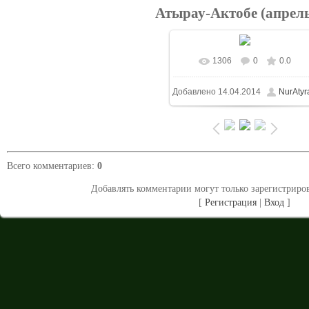
Атырау-Актобе (апрель
1306
0
0.0
В реальном размере
Добавлено
14.04.2014
NurAtyr
1024x683
/ 261.5Kb
Всего комментариев
:
0
Добавлять комментарии могут только зарегистриро
[
Регистрация
|
Вход
]