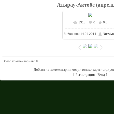
Атырау-Актобе (апрель
1313
0
0.0
В реальном размере
Добавлено
14.04.2014
NurAtyr
1024x683
/ 317.0Kb
Всего комментариев
:
0
Добавлять комментарии могут только зарегистриро
[
Регистрация
|
Вход
]