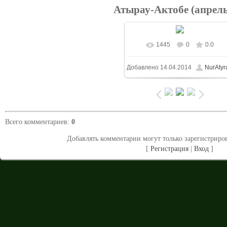
Атырау-Актобе (апрель
1445
0
0.0
В реальном размере
Добавлено
14.04.2014
NurAtyr
1024x683
/ 283.8Kb
Всего комментариев
:
0
Добавлять комментарии могут только зарегистриро
[
Регистрация
|
Вход
]