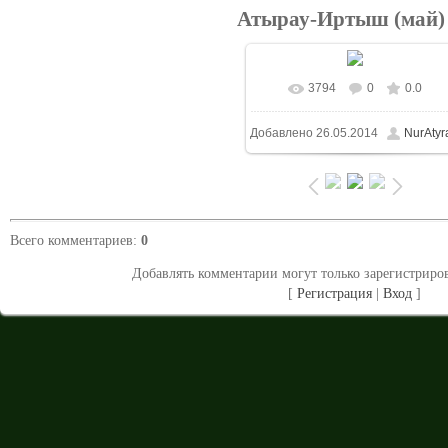
Атырау-Иртыш (май)
3794
0
0.0
В реальном размере
Добавлено
26.05.2014
NurAtyr
1024x683
/ 606.3Kb
Всего комментариев
:
0
Добавлять комментарии могут только зарегистриро
[
Регистрация
|
Вход
]