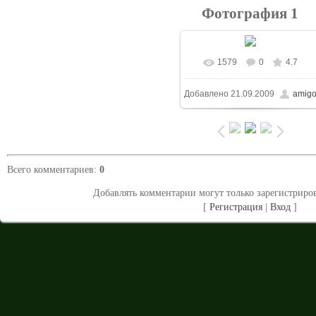
Фотография 1
1579
0
4.7
В реальном размере
Добавлено
21.09.2009
amig
1024x768
/ 273.0Kb
Всего комментариев
:
0
Добавлять комментарии могут только зарегистриро
[
Регистрация
|
Вход
]