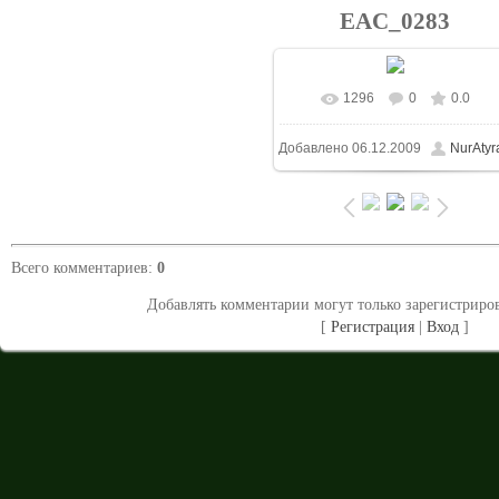
EAC_0283
1296
0
0.0
В реальном размере
Добавлено
06.12.2009
NurAtyr
1024x687
/ 126.4Kb
Всего комментариев
:
0
Добавлять комментарии могут только зарегистриро
[
Регистрация
|
Вход
]