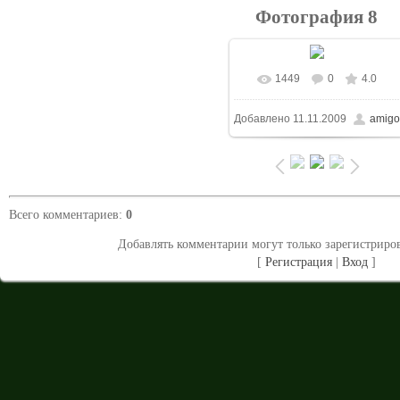
Фотография 8
1449
0
4.0
В реальном размере
Добавлено
11.11.2009
amigo
1024x768
/ 300.4Kb
Всего комментариев
:
0
Добавлять комментарии могут только зарегистриро
[
Регистрация
|
Вход
]