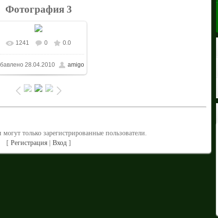
Фотография 3
1241
0
0.0
В реальном размере
бавлено
28.04.2010
amigo
1024x687
/ 85.0Kb
 могут только зарегистрированные пользователи.
[
Регистрация
|
Вход
]