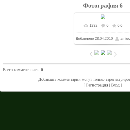
Фотография 6
1232
0
0.0
В реальном размере
Добавлено
28.04.2010
amig
1024x687
/ 115.4Kb
Всего комментариев
:
0
Добавлять комментарии могут только зарегистриро
[
Регистрация
|
Вход
]