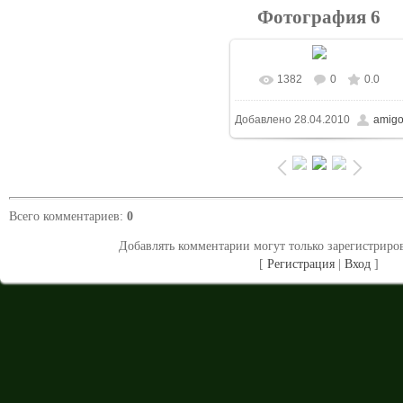
Фотография 6
1382
0
0.0
В реальном размере
Добавлено
28.04.2010
amig
1124x1500
/ 100.8Kb
Всего комментариев
:
0
Добавлять комментарии могут только зарегистриро
[
Регистрация
|
Вход
]