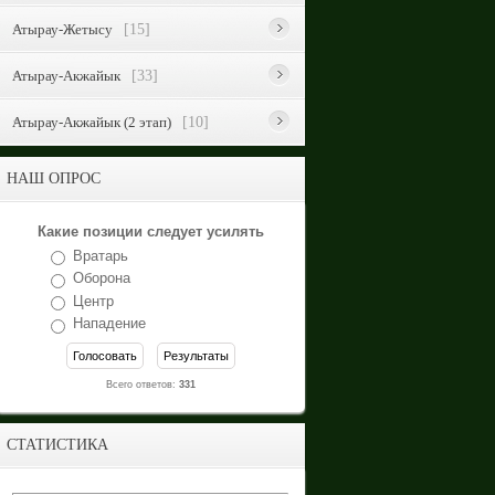
Атырау-Жетысу
[15]
Атырау-Акжайык
[33]
Атырау-Акжайык (2 этап)
[10]
НАШ ОПРОС
Какие позиции следует усилять
Вратарь
Оборона
Центр
Нападение
Всего ответов:
331
СТАТИСТИКА