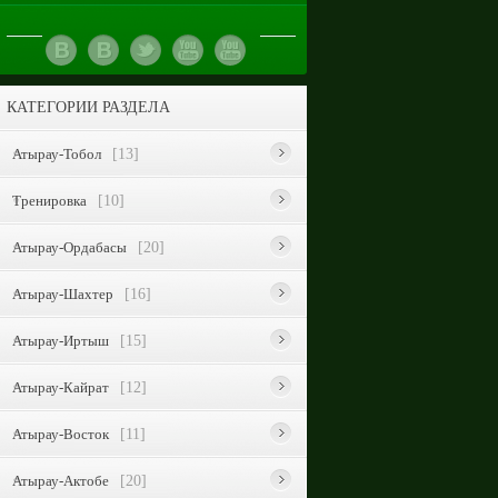
КАТЕГОРИИ РАЗДЕЛА
Атырау-Тобол
[13]
Тренировка
[10]
Атырау-Ордабасы
[20]
Атырау-Шахтер
[16]
Атырау-Иртыш
[15]
Атырау-Кайрат
[12]
Атырау-Восток
[11]
Атырау-Актобе
[20]