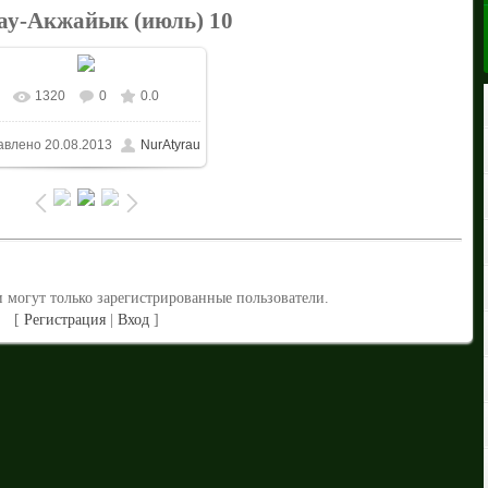
ау-Акжайык (июль) 10
1320
0
0.0
В реальном размере
авлено
20.08.2013
NurAtyrau
1024x683
/ 370.2Kb
 могут только зарегистрированные пользователи.
[
Регистрация
|
Вход
]