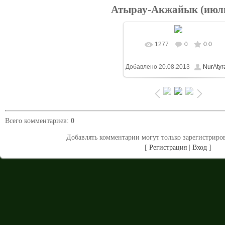
Атырау-Акжайык (июль
1277
0
0.0
В реальном размере
Добавлено
20.08.2013
NurAtyr
1024x683
/ 236.7Kb
Всего комментариев
:
0
Добавлять комментарии могут только зарегистриро
[
Регистрация
|
Вход
]